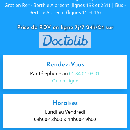
Gratien Rer - Berthie Albrecht (lignes 138 et 261) | Bus -
Berthie Albrecht (lignes 11 et 16)
Prise de RDV en ligne 7j/7 24h/24 sur
Rendez-Vous
Par téléphone au
01 84 01 03 01
Ou en Ligne
Horaires
Lundi au Vendredi
09h00-13h00 & 14h00-19h00