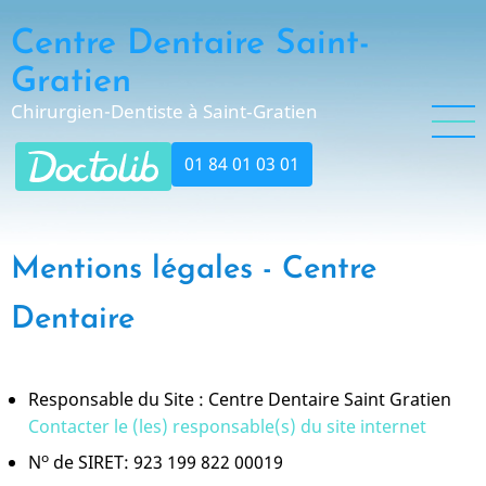
Aller
Centre Dentaire Saint-
au
contenu
Gratien
principal
Chirurgien-Dentiste à Saint‑Gratien
01 84 01 03 01
Mentions légales - Centre
Dentaire
Responsable du Site : Centre Dentaire Saint Gratien
Contacter le (les) responsable(s) du site internet
o
N
de SIRET: 923 199 822 00019